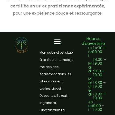
certifiée RNCP et praticienne expérimentée
,
pour une expérience douce et ressourçante.
Heures
d'ouverture
Lu
14:30 –
nd
19:00
Massage amma assis
Massage Thaï sur table
Massage crânien hypnotique
Mon cabinet est situé
i
14:30 –
à La Guerche, mais je
M
19:00
ar
me déplace
di
9:00 –
également dans les
19:00
M
villes voisines :
er
13:30 –
cr
19:00
Loches, Ligueil,
e
di
13:30 –
Descartes, Buxeuil,
19:00
Je
Ingrandes,
ud
9:00 –
i
19:00
Châtellerault, La