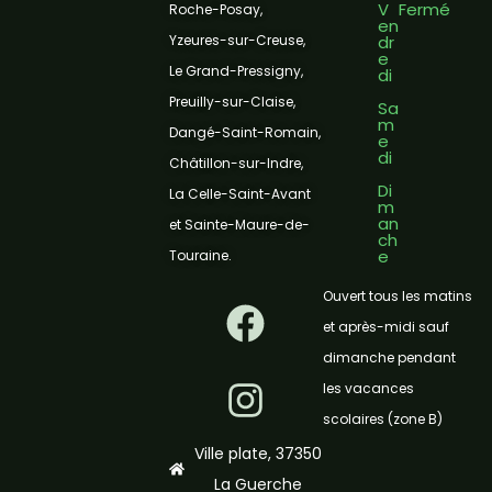
V
Fermé
Roche-Posay,
en
dr
Yzeures-sur-Creuse,
e
Le Grand-Pressigny,
di
Preuilly-sur-Claise,
Sa
m
Dangé-Saint-Romain,
e
di
Châtillon-sur-Indre,
Di
La Celle-Saint-Avant
m
an
et Sainte-Maure-de-
ch
e
Touraine.
F
I
Ouvert tous les matins
a
n
et après-midi sauf
dimanche pendant
c
s
les vacances
e
t
scolaires (zone B)
b
a
Ville plate, 37350
La Guerche