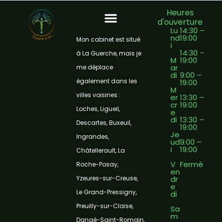
Heures
d'ouverture
Lu
14:30 –
nd
19:00
Massage amma assis
Massage Thaï sur table
Massage crânien hypnotique
Mon cabinet est situé
i
14:30 –
à La Guerche, mais je
M
19:00
ar
me déplace
di
9:00 –
également dans les
19:00
M
villes voisines :
er
13:30 –
cr
19:00
Loches, Ligueil,
e
di
13:30 –
Descartes, Buxeuil,
19:00
Je
Ingrandes,
ud
9:00 –
i
19:00
Châtellerault, La
V
Fermé
Roche-Posay,
en
dr
Yzeures-sur-Creuse,
e
Le Grand-Pressigny,
di
Preuilly-sur-Claise,
Sa
m
Dangé-Saint-Romain,