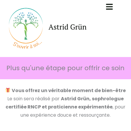
Aller
au
contenu
Plus qu'une étape pour offrir ce soin
Vous offrez un véritable moment de bien-être
Le soin sera réalisé par
Astrid Grün, sophrologue
certifiée RNCP et praticienne expérimentée
, pour
une expérience douce et ressourçante.