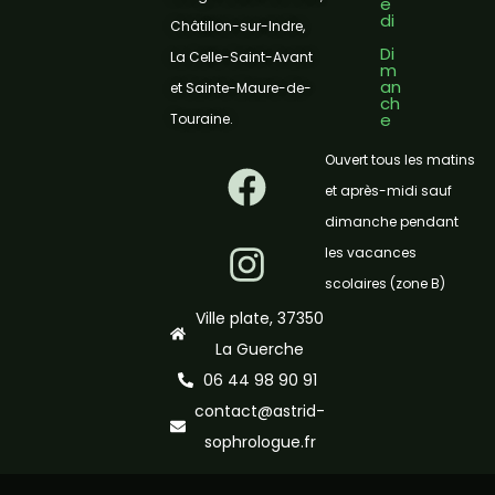
e
di
Châtillon-sur-Indre,
Di
La Celle-Saint-Avant
m
an
et Sainte-Maure-de-
ch
e
Touraine.
F
I
Ouvert tous les matins
a
n
et après-midi sauf
dimanche pendant
c
s
les vacances
e
t
scolaires (zone B)
b
a
Ville plate, 37350
o
g
La Guerche
06 44 98 90 91
o
r
contact@astrid-
k
a
sophrologue.fr
m