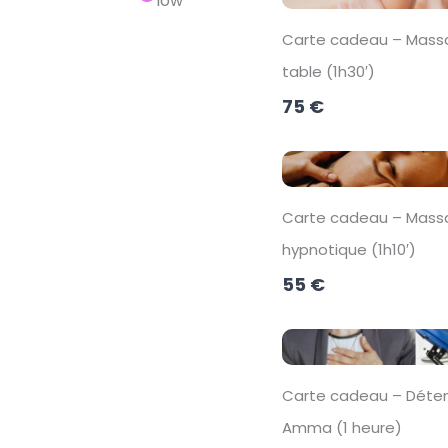
low
Carte cadeau – Massa
table (1h30′)
75 €
Carte cadeau – Mass
hypnotique (1h10′)
55 €
Carte cadeau – Déte
Amma (1 heure)