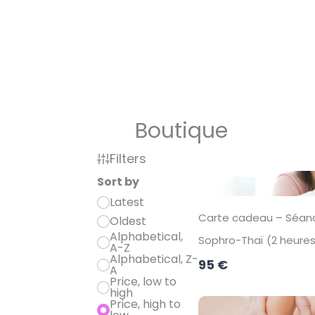
Aller
au
contenu
Boutique
Filters
Sort by
Latest
Carte cadeau – Séan
Oldest
Alphabetical,
Sophro-Thaï (2 heure
A-Z
Alphabetical, Z-
95 €
A
Price, low to
high
Price, high to