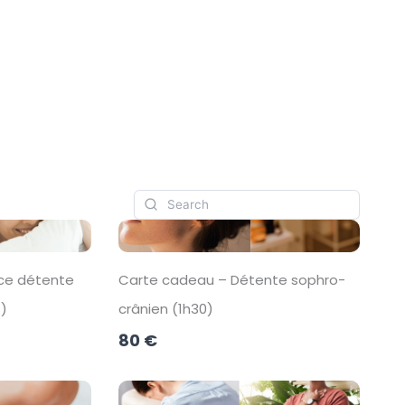
ce détente
Carte cadeau – Détente sophro-
s)
crânien (1h30)
80 €