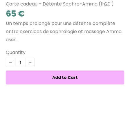
Carte cadeau – Détente Sophro-Amma (1h20′)
Now
65 €
Un temps prolongé pour une détente complète
entre exercices de sophrologie et massage Amma
assis.
Quantity
Add to Cart