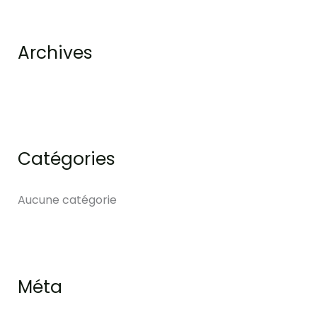
h
e
Archives
r
:
Catégories
Aucune catégorie
Méta