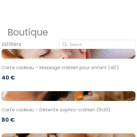
Aller
au
contenu
Boutique
Filters
Carte cadeau – Massage crânien pour enfant (40′)
40 €
Carte cadeau – Détente sophro-crânien (1h30)
80 €