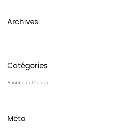
h
e
Archives
r
:
Catégories
Aucune catégorie
Méta